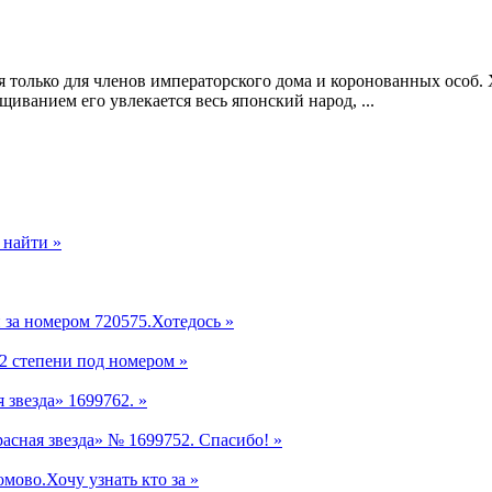
только для членов императорского дома и коронованных особ.
иванием его увлекается весь японский народ, ...
 найти »
 за номером 720575.Хотедось »
2 степени под номером »
 звезда» 1699762. »
асная звезда» № 1699752. Спасибо! »
ово.Хочу узнать кто за »