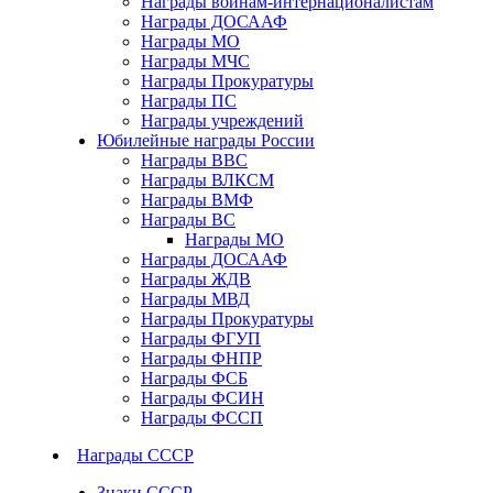
Награды воинам-интернационалистам
Награды ДОСААФ
Награды МО
Награды МЧС
Награды Прокуратуры
Награды ПС
Награды учреждений
Юбилейные награды России
Награды ВВС
Награды ВЛКСМ
Награды ВМФ
Награды ВС
Награды МО
Награды ДОСААФ
Награды ЖДВ
Награды МВД
Награды Прокуратуры
Награды ФГУП
Награды ФНПР
Награды ФСБ
Награды ФСИН
Награды ФССП
Награды СССР
Знаки СССР