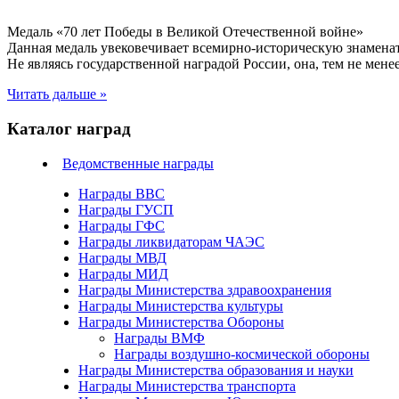
Медаль «70 лет Победы в Великой Отечественной войне»
Данная медаль увековечивает всемирно-историческую знамена
Не являясь государственной наградой России, она, тем не мене
Читать дальше »
Каталог наград
Ведомственные награды
Награды ВВС
Награды ГУСП
Награды ГФС
Награды ликвидаторам ЧАЭС
Награды МВД
Награды МИД
Награды Министерства здравоохранения
Награды Министерства культуры
Награды Министерства Обороны
Награды ВМФ
Награды воздушно-космической обороны
Награды Министерства образования и науки
Награды Министерства транспорта