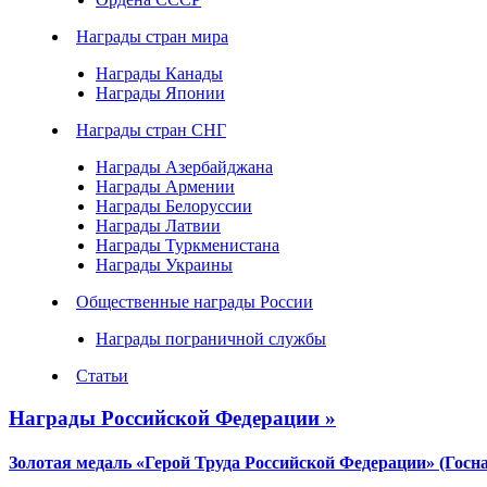
Награды стран мира
Награды Канады
Награды Японии
Награды стран СНГ
Награды Азербайджана
Награды Армении
Награды Белоруссии
Награды Латвии
Награды Туркменистана
Награды Украины
Общественные награды России
Награды пограничной службы
Статьи
Награды Российской Федерации »
Золотая медаль «Герой Труда Российской Федерации» (Госн