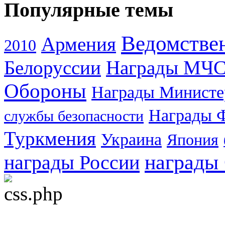
Популярные темы
Ведомстве
Армения
2010
Белоруссии
Награды МЧ
Обороны
Награды Министе
Награды 
службы безопасности
Туркмения
Украина
Япония
награды
награды России