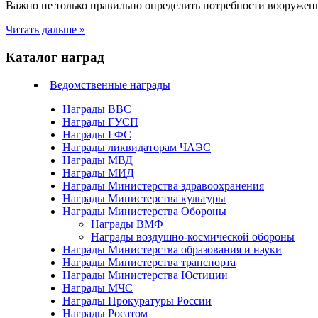
Важно не только правильно определить потребности вооруженн
Читать дальше »
Каталог наград
Ведомственные награды
Награды ВВС
Награды ГУСП
Награды ГФС
Награды ликвидаторам ЧАЭС
Награды МВД
Награды МИД
Награды Министерства здравоохранения
Награды Министерства культуры
Награды Министерства Обороны
Награды ВМФ
Награды воздушно-космической обороны
Награды Министерства образования и науки
Награды Министерства транспорта
Награды Министерства Юстиции
Награды МЧС
Награды Прокуратуры России
Награды Росатом