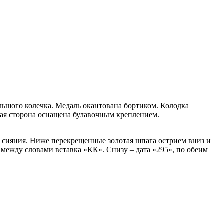
ьшого колечка. Медаль окантована бортиком. Колодка
тная сторона оснащена булавочным креплением.
о сияния. Ниже перекрещенные золотая шпага острием вниз и
жду словами вставка «КК». Снизу – дата «295», по обеим