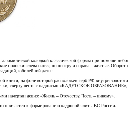
 с алюминиевой колодкой классической формы при помощи небол
кие полоски: слева синяя, по центру и справа – желтые. Оборо
традиций, юбилейной даты:
ой книги, на фоне которой расположен герб РФ внутри золотог
здочки, сверху лента с надписью «КАДЕТСКОЕ ОБРАЗОВАНИЕ», ме
ми начертан девиз: «Жизнь – Отечеству. Честь – никому».
кто причастен к формированию кадровой элиты ВС России.