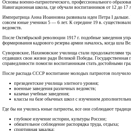
Основы военно-патриотического, профессионального образован
Навигационная школа, где обучали воспитанников от 12 до 17 л
Императрица Анна Иоанновна развивала идеи Петра I дальше. 
совсем юные ученики 5 — 6 лет. К середине 19 в. существова
ведомств.
После Октябрьской революции 1917 г. подобные заведения упр
формирования кадрового резерва армии началось, когда шла Ве
Суворовские, Нахимовские училища стали продолжателями трад
отдавших свои жизни ради Великой Победы. Государственная п
справедливости помогли воспитанникам стать достойными гра
После распада СССР воспитание молодых патриотов получило 
президентские училища элитного уровня;
военные заведения различных ведомств;
казачьи учебные заведения;
классы на базе обычных школ с изучением дополнительн
Где бы ни учились юные патриоты, все они соблюдают традици
глубокое изучение истории, культуры России;
обязательное соблюдение распорядка труда, отдыха;
спортивная закалка;