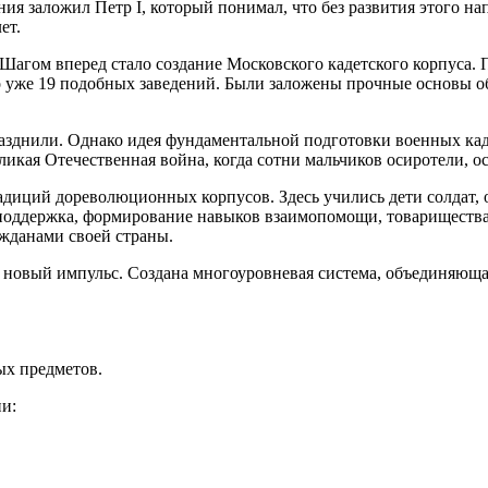
ия заложил Петр I, который понимал, что без развития этого на
ет.
Шагом вперед стало создание Московского кадетского корпуса. 
ло уже 19 подобных заведений. Были заложены прочные основы 
азднили. Однако идея фундаментальной подготовки военных кад
ликая Отечественная война, когда сотни мальчиков осиротели, о
иций дореволюционных корпусов. Здесь учились дети солдат, оф
оддержка, формирование навыков взаимопомощи, товарищества, 
жданами своей страны.
новый импульс. Создана многоуровневая система, объединяюща
ых предметов.
и: