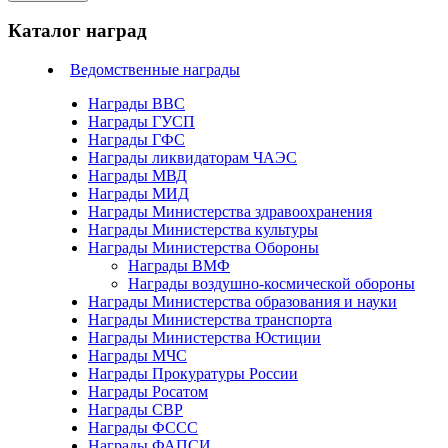
Каталог наград
Ведомственные награды
Награды ВВС
Награды ГУСП
Награды ГФС
Награды ликвидаторам ЧАЭС
Награды МВД
Награды МИД
Награды Министерства здравоохранения
Награды Министерства культуры
Награды Министерства Обороны
Награды ВМФ
Награды воздушно-космической обороны
Награды Министерства образования и науки
Награды Министерства транспорта
Награды Министерства Юстиции
Награды МЧС
Награды Прокуратуры России
Награды Росатом
Награды СВР
Награды ФCСС
Награды ФАПСИ