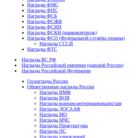
Награды ФМС
Награды ФПС
Награды ФСБ
Награды ФСЖВ
Награды ФСИН
Награды ФСКН (наркоконтроль)
Награды ФСО (Федеральной службы охраны)
Награды СССИ
Награды ФТС
Награды ВС РФ
Награды Российской империи (царской России)
Награды Российской Федерации
Госнаграды России
Общественные награды России
Награды ВМФ
Награды ВОВ
Награды воинам-интернационалистам
Награды ДОСААФ
Награды МО
Награды МЧС
Награды Прокуратуры
Награды ПС
Награды учреждений