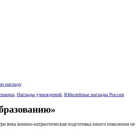
ую награду
ерации
,
Награды учреждений
,
Юбилейные награды России
образованию»
 три века военно-патриотическая подготовка юного поколения не