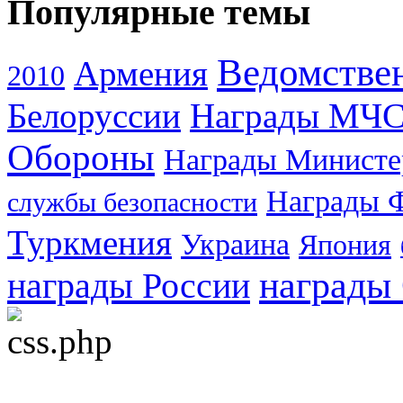
Популярные темы
Ведомстве
Армения
2010
Белоруссии
Награды МЧ
Обороны
Награды Министе
Награды 
службы безопасности
Туркмения
Украина
Япония
награды
награды России