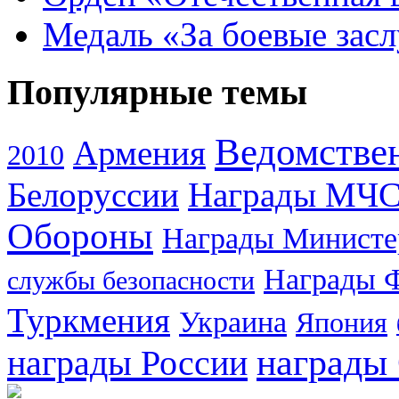
Медаль «За боевые зас
Популярные темы
Ведомстве
Армения
2010
Белоруссии
Награды МЧ
Обороны
Награды Министе
Награды 
службы безопасности
Туркмения
Украина
Япония
награды
награды России