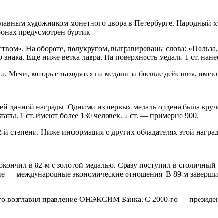
главным художником монетного двора в Петербурге. Народный ху
ронах предусмотрен буртик.
ством». На обороте, полукругом, выгравированы слова: «Польза,
знака. Еще ниже ветка лавра. На поверхность медали 1 ст. нане
а. Мечи, которые находятся на медали за боевые действия, имею
ей данной награды. Одними из первых медаль ордена была вруч
ты. 1 ст. имеют более 130 человек. 2 ст. — примерно 900.
2-й степени. Ниже информация о других обладателях этой награ
окончил в 82-м с золотой медалью. Сразу поступил в столичный
е — международные экономические отношения. В 89-м завершил
3-го возглавил правление ОНЭКСИМ Банка. С 2000-го — президе