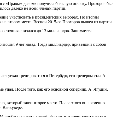
ия с «Правым делом» получила большую огласку. Прохоров был
вилось далеко не всем членам партии.
ение участвовать в президентских выборах. По итогам
я на втором месте. Весной 2015-го Прохоров вышел из партии.
 состояния снизился до 13 миллиардов. Занимается
изошел 9 лет назад. Тогда миллиардер, привезший с собой
лет уехал тренироваться в Петербург, его тренером стал А.
ме упал. После того, как его основной соперник, А. Ягудин,
ля, который занят второе место. После этого он временно
в Ванкувере.
, якобы по совету врачей. Заявил, что хочет участвовать в