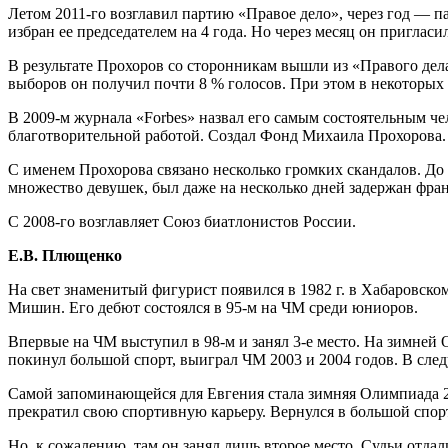
Летом 2011-го возглавил партию «Правое дело», через год — 
избран ее председателем на 4 года. Но через месяц он пригласи
В результате Прохоров со сторонникам вышли из «Правого дела
выборов он получил почти 8 % голосов. При этом в некоторых 
В 2009-м журнала «Forbes» назвал его самым состоятельным че
благотворительной работой. Создал Фонд Михаила Прохорова.
С именем Прохорова связано несколько громких скандалов. До
множество девушек, был даже на несколько дней задержан фра
С 2008-го возглавляет Союз биатлонистов России.
Е.В. Плющенко
На свет знаменитый фигурист появился в 1982 г. в Хабаровском 
Мишин. Его дебют состоялся в 95-м на ЧМ среди юниоров.
Впервые на ЧМ выступил в 98-м и занял 3-е место. На зимней О
покинул большой спорт, выиграл ЧМ 2003 и 2004 годов. В сле
Самой запоминающейся для Евгения стала зимняя Олимпиада 200
прекратил свою спортивную карьеру. Вернулся в большой спорт
Но, к сожалению, там он занял лишь второе место. Судьи отдали