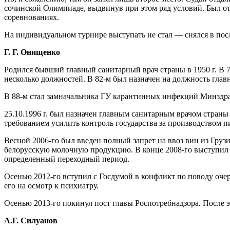
сочинской Олимпиаде, выдвинув при этом ряд условий. Был от
соревнованиях.
На индивидуальном турнире выступать не стал — снялся в пос
Г. Г. Онищенко
Родился бывший главный санитарный врач страны в 1950 г. В 7
несколько должностей. В 82-м был назначен на должность гла
В 88-м стал замначальника ГУ карантинных инфекций Минздра
25.10.1996 г. был назначен главным санитарным врачом стран
требованием усилить контроль государства за производством пи
Весной 2006-го был введен полный запрет на ввоз вин из Гру
белорусскую молочную продукцию. В конце 2008-го выступил с 
определенный переходный период.
Осенью 2012-го вступил с Госдумой в конфликт по поводу очере
его на осмотр к психиатру.
Осенью 2013-го покинул пост главы Роспотребнадзора. После 
А.Г. Силуанов