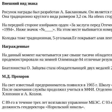
Внешний вид знака
Рисунок награды был разработан А. Баклановым. Он является 
Она традиционно круглого вида размером 3,2 см. На обеих сто
На передней стороне изображен орден «За заслуги перед Отече
«1994». Ниже значок «№____». На этом месте выбивается номер 
Колодка тоже традиционная, 5-угольная.Ее покрывает алая лент
Награжденные
На данный момент насчитывается уже свыше тысячи обладател
продемонстрировали на зимней Олимпиаде-94 отличные результа
Биатлонистка О. Зайцева стала обладательницей двух медалей 
М.Д. Прохоров
На свет известный предприниматель появился в 1965 г. Школу 
После окончания службы продолжил учиться в МФИ. Отделени
Хлопонин и А. Козлов.
С 89-го в течение трех лет возглавлял управление МБЭС. С 9
должность гендиректора «Норильский никель».