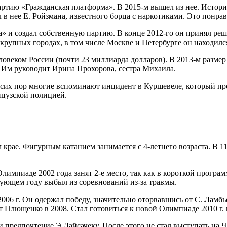
партию «Гражданская платформа». В 2015-м вышел из нее. Истор
л в нее Е. Ройзмана, известного борца с наркотиками. Это понра
» и создал собственную партию. В конце 2012-го он принял реш
крупных городах, в том числе Москве и Петербурге он находилс
ловеком России (почти 23 миллиарда долларов). В 2013-м размер
 Им руководит Ирина Прохорова, сестра Михаила.
 сих пор многие вспоминают инцидент в Куршевеле, который про
нцузской полицией.
крае. Фигурным катанием занимается с 4-летнего возраста. В 11 
лимпиаде 2002 года занят 2-е место, так как в короткой програм
дующем году выбыл из соревнований из-за травмы.
6 г. Он одержал победу, значительно оторвавшись от С. Ламбье
 Плющенко в 2008. Стал готовиться к новой Олимпиаде 2010 г. 
 предпочтение Э Лайсачеку. После этого не стал выступать на ЧМ