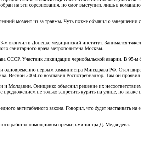
обран на эти соревнования, но смог выступить лишь в командн
ледний момент из-за травмы. Чуть позже объявил о завершении 
3-м окончил в Донецке медицинский институт. Занимался тяжело
вного санитарного врача метрополитена Москвы.
ва СССР. Участник ликвидации чернобыльской аварии. В 95-м б
ы и одновременно первым замминистра Минздрава РФ. Стал широк
ва. Весной 2004-го возглавил Роспотребнадзор. Там он проявил 
зии и Молдавии. Онищенко объяснил решение их несоответствием
предложением не только запретить курить на улице, но также п
дного антитабачного закона. Говорил, что будет настаивать на 
этого работал помощником премьер-министра Д. Медведева.