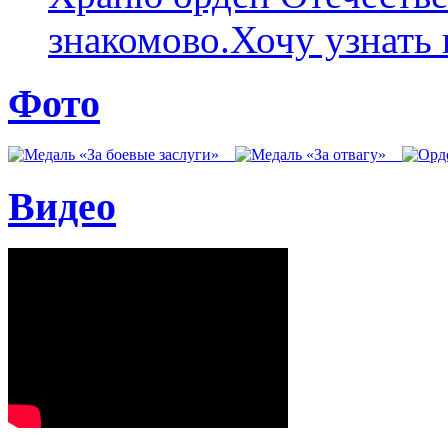
знакомово.Хочу узнать к
Фото
Видео