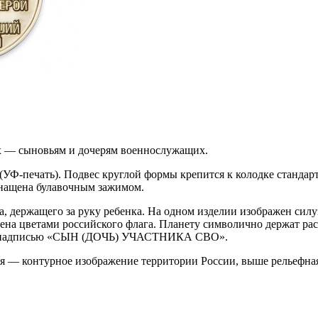
х — сыновьям и дочерям военнослужащих.
Ф-печать). Подвес круглой формы крепится к колодке стандарт
снащена булавочным зажимом.
а, держащего за руку ребенка. На одном изделии изображен сил
ена цветами российского флага. Планету символично держат ра
а с надписью «СЫН (ДОЧЬ) УЧАСТНИКА СВО».
хняя — контурное изображение территории России, выше рельефн