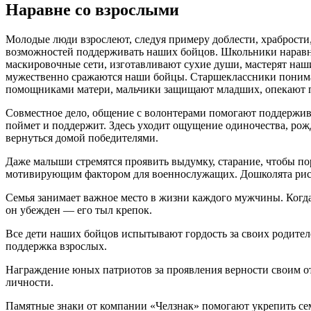
Наравне со взрослыми
Молодые люди взрослеют, следуя примеру доблести, храбрости
возможностей поддерживать наших бойцов. Школьники наравн
маскировочные сети, изготавливают сухие души, мастерят наш
мужественно сражаются наши бойцы. Старшеклассники понимаю
помощниками матери, мальчики защищают младших, опекают 
Совместное дело, общение с волонтерами помогают поддержива
поймет и поддержит. Здесь уходит ощущение одиночества, рож
вернуться домой победителями.
Даже малыши стремятся проявить выдумку, старание, чтобы по
мотивирующим фактором для военнослужащих. Дошколята рисую
Семья занимает важное место в жизни каждого мужчины. Когда
он убежден — его тыл крепок.
Все дети наших бойцов испытывают гордость за своих родител
поддержка взрослых.
Награждение юных патриотов за проявления верности своим от
личности.
Памятные знаки от компании «Челзнак» помогают укрепить сем