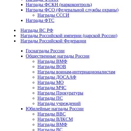
Награды ФСКН (наркоконтроль)
Награды ФСО (Федеральной службы охраны)
Награды СССИ
Награды ФТС
Награды ВС РФ
Награды Российской империи (царской России)
Награды Российской Федерации
Госнаграды России
Общественные награды России
Награды ВМФ
Награды ВОВ
Награды воинам-интернационалистам
Награды ДОСААФ
Награды МО
Награды МЧС
Награды Прокуратуры
Награды ПС
Награды учреждений
Юбилейные награды России
Награды ВВС
Награды ВЛКСМ
Награды ВМФ
Награды ВС