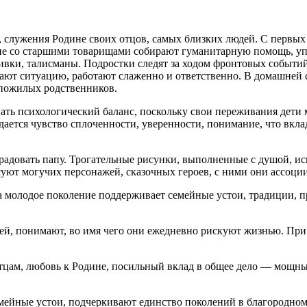
, служения Родине своих отцов, самых близких людей. С первы
е со старшими товарищами собирают гуманитарную помощь, упа
ивки, талисманы. Подростки следят за ходом фронтовых событий
т ситуацию, работают слаженно и ответственно. В домашней ср
пожилых родственников.
ть психологический баланс, поскольку свои переживания дети м
дается чувство сплоченности, уверенности, понимание, что вк
радовать папу. Трогательные рисунки, выполненные с душой, ис
т могучих персонажей, сказочных героев, с ними они ассоции
 молодое поколение поддерживает семейные устои, традиции, пр
ей, понимают, во имя чего они ежедневно рискуют жизнью. При 
цам, любовь к Родине, посильный вклад в общее дело — мощный
ейные устои, подчеркивают единство поколений в благородном 