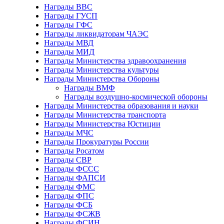
Награды ВВС
Награды ГУСП
Награды ГФС
Награды ликвидаторам ЧАЭС
Награды МВД
Награды МИД
Награды Министерства здравоохранения
Награды Министерства культуры
Награды Министерства Обороны
Награды ВМФ
Награды воздушно-космической обороны
Награды Министерства образования и науки
Награды Министерства транспорта
Награды Министерства Юстиции
Награды МЧС
Награды Прокуратуры России
Награды Росатом
Награды СВР
Награды ФCСС
Награды ФАПСИ
Награды ФМС
Награды ФПС
Награды ФСБ
Награды ФСЖВ
Награды ФСИН