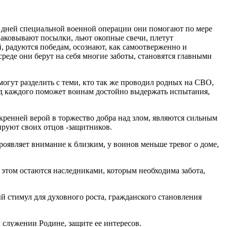
х дней специальной военной операции они помогают по мере
ковывают посылки, льют окопные свечи, плетут
, радуются победам, осознают, как самоотверженно и
еде они берут на себя многие заботы, становятся главными
огут разделить с теми, кто так же проводил родных на СВО,
лад каждого поможет воинам достойно выдержать испытания,
кренней верой в торжество добра над злом, являются сильным
руют своих отцов -защитников.
оявляет внимание к близким, у воинов меньше тревог о доме,
этом остаются наследниками, которым необходима забота,
 стимул для духовного роста, гражданского становления
служении Родине, защите ее интересов.