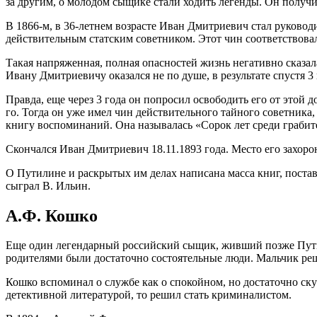
за другим, о молодом сыщике стали ходить легенды. Он получ
В 1866-м, в 36-летнем возрасте Иван Дмитриевич стал руководи
действительным статским советником. Этот чин соответствовал
Такая напряженная, полная опасностей жизнь негативно сказал
Ивану Дмитриевичу оказался не по душе, в результате спустя 3
Правда, еще через 3 года он попросил освободить его от этой 
го. Тогда он уже имел чин действительного тайного советника,
книгу воспоминаний. Она называлась «Сорок лет среди грабит
Скончался Иван Дмитриевич 18.11.1893 года. Место его захоро
О Путилине и раскрытых им делах написана масса книг, пост
сыграл В. Ильин.
А.Ф. Кошко
Еще один легендарный российский сыщик, живший позже Путил
родителями были достаточно состоятельные люди. Мальчик реш
Кошко вспоминал о службе как о спокойном, но достаточно ску
детективной литературой, то решил стать криминалистом.