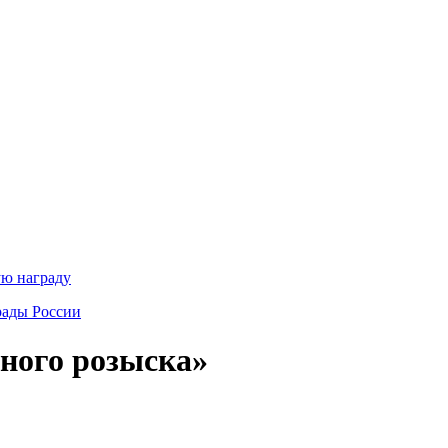
ую награду
рады России
ного розыска»