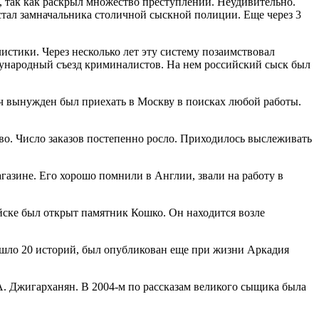
, так как раскрыл множество преступлений. Неудивительно.
стал замначальника столичной сыскной полиции. Еще через 3
тики. Через несколько лет эту систему позаимствовал
ународный съезд криминалистов. На нем российский сыск был
ич вынужден был приехать в Москву в поисках любой работы.
тво. Число заказов постепенно росло. Приходилось выслеживать
газине. Его хорошо помнили в Англии, звали на работу в
уйске был открыт памятник Кошко. Он находится возле
ошло 20 историй, был опубликован еще при жизни Аркадия
А. Джигарханян. В 2004-м по рассказам великого сыщика была