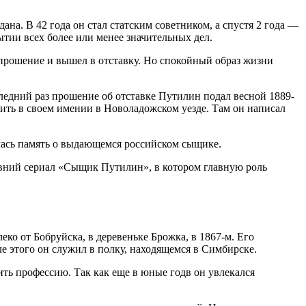
ана. В 42 года он стал статским советником, а спустя 2 года —
тии всех более или менее значительных дел.
е прошение и вышел в отставку. Но спокойный образ жизни
оследний раз прошение об отставке Путилин подал весной 1889-
 жить в своем имении в Новоладожском уезде. Там он написал
алась память о выдающемся российском сыщике.
авний сериал «Сыщик Путилин», в котором главную роль
о от Бобруйска, в деревеньке Брожка, в 1867-м. Его
 этого он служил в полку, находящемся в Симбирске.
ить профессию. Так как еще в юные годв он увлекался