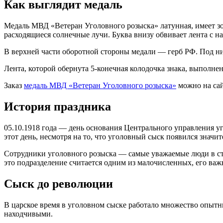
Как выглядит медаль
Медаль МВД «Ветеран Уголовного розыска» латунная, имеет зол
расходящиеся солнечные лучи. Буква внизу обвивает лента с
В верхней части оборотной стороны медали — герб РФ. Под н
Лента, которой обернута 5-конечная колодочка знака, выполне
Заказ
медаль МВД «Ветеран Уголовного розыска»
можно на са
История праздника
05.10.1918 года — день основания Центрального управления у
этот день, несмотря на то, что уголовный сыск появился значи
Сотрудники уголовного розыска — самые уважаемые люди в стр
это подразделение считается одним из малочисленных, его важ
Сыск до революции
В царское время в уголовном сыске работало множество опыт
находчивыми.