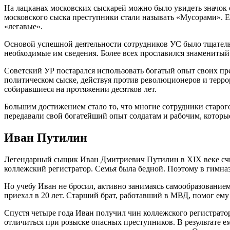
На лацканах московских сыскарей можно было увидеть значок 
московского сыска преступники стали называть «Мусорами». Е
«легавые».
Основой успешной деятельности сотрудников УС было тщатель
необходимые им сведения. Более всех прославился знамениты
Советский УР постарался использовать богатый опыт своих пре
политическом сыске, действуя против революционеров и терро
собиравшиеся на протяжении десятков лет.
Большим достижением стало то, что многие сотрудники старог
передавали свой богатейший опыт солдатам и рабочим, которы
Иван Путилин
Легендарный сыщик Иван Дмитриевич Путилин в XIX веке счита
коллежский регистратор. Семья была бедной. Поэтому в гимнази
Но учебу Иван не бросил, активно занимаясь самообразование
приехал в 20 лет. Старший брат, работавший в МВД, помог ем
Спустя четыре года Иван получил чин коллежского регистратор
отличиться при розыске опасных преступников. В результате е