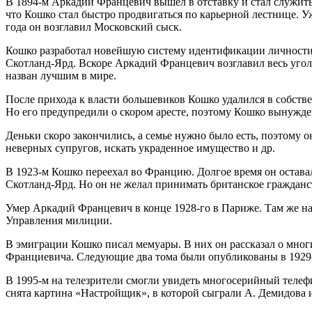
В 1894-м Аркадий Францевич вышел в отставку и стал служить 
что Кошко стал быстро продвигаться по карьерной лестнице. У
года он возглавил Московский сыск.
Кошко разработал новейшую систему идентификации личности.
Скотланд-Ярд. Вскоре Аркадий Францевич возглавил весь уго
назван лучшим в мире.
После прихода к власти большевиков Кошко удалился в собств
Но его предупредили о скором аресте, поэтому Кошко вынужден
Деньки скоро закончились, а семье нужно было есть, поэтому 
неверных супругов, искать украденное имущество и др.
В 1923-м Кошко переехал во Францию. Долгое время он оставал
Скотланд-Ярд. Но он не желал принимать британское гражданств
Умер Аркадий Францевич в конце 1928-го в Париже. Там же нах
Управления милиции.
В эмиграции Кошко писал мемуары. В них он рассказал о мног
Франциевича. Следующие два тома были опубликованы в 1929
В 1995-м на телезрители смогли увидеть многосерийный телеф
снята картина «Настройщик», в которой сыграли А. Демидова и