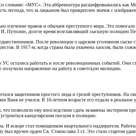
со словами: «МУС». Эта аббревиатура расшифровывалась как Мо
сть легенда, что за лацканом был прикреплен значок с изобра
но изучение нравов и обычаев преступного мира. Это помогало 
й И. Путилин, долгое время возглавлявший сыскную полицию Пе
дшественников. После революции о царском уголовном сыске ста
ристов. В 1917-м, когда страна была охвачена хаосом, были со
о УС остались работать и после революционных событий. Они с
е получили направление на работу в советскую милицию.
лся защитником простого люда и грозой преступников. На свет
и Ваня не учился. В 10-летнем возрасте его отдали в реальное у
м, что позволило ему впоследствии сдать экзамены экстерном п
у устроиться канцелярским писцом в полицию.
а. И вскоре стал помощником квартального надзирателя. Работал
му был вручен орден Св. Станислава 3 ст. Это стало стартом у