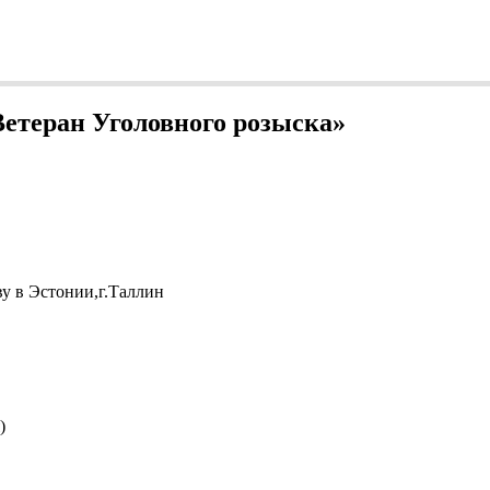
етеран Уголовного розыска»
у в Эстонии,г.Таллин
)