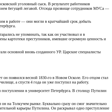
сковский уголовный сыск. В результате работников
жением бегущей легавой. Отсюда прозвище сотрудников МУСа —
им в работе — они могли в кратчайший срок добыть
тербурга.
рались не упоминать, так как он участвовал и в
жжены картотеки преступников, имевшие огромную ценность и
тали основной вновь созданного УР. Царские специалисты
 он появился весной 1830-го в Новом Осколе. Его отцом стал
чилище, а спустя 4 года он уже поступил на работу.
ри поступлении в университет Петербурга. В столицу Путилин
 он на Толкучем рынке. Буквально сразу он смог значительно
дивительной карьеры Путилина. Он раскрывал одно преступление