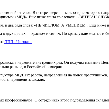
отистый оттенок. В центре аверса — меч, острие которого напр
 надписью: «МВД». Еще ниже лента со словами: «ВЕТЕРАН СЛУЖ
им, в два ряда слова: «НЕ ЧИСЛОМ, А УМЕНИЕМ». Еще ниже небо
на в двух цветах — красном и синим. По краям узкие желтые и б
йте
ТПП «Челзнак»
грозыска в наркомате внутренних дел. Он получил название Цен
тельно раньше, в Российской империи.
уктуре МВД. Их работа, направленная на поиск преступников, с
ность переоценить сложно.
ных профессионалов. О сотрудниках этого подразделения склад