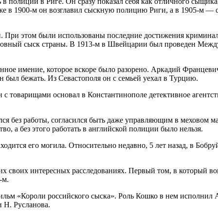
в полиции в Риге. Он сразу показал себя как отличного сыщика
же в 1900-м он возглавил сыскную полицию Риги, а в 1905-м — 
 При этом были использованы последние достижения криминалис
ловный сыск страны. В 1913-м в Швейцарии был проведен Межд
енное имение, которое вскоре было разорено. Аркадий Францев
 был бежать. Из Севастополя он с семьей уехал в Турцию.
он с товарищами основал в Константинополе детективное агентс
ся без работы, согласился быть даже управляющим в меховом ма
о, а без этого работать в английской полиции было нельзя.
одится его могила. Относительно недавно, 5 лет назад, в Бобр
их своих интересных расследованиях. Первый том, в который в
-м.
ильм «Короли российского сыска». Роль Кошко в нем исполнил 
 Н. Русланова.