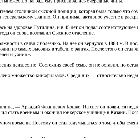
ил множество наград, ему присваивались очередные чины.
телем столичной сыскной полиции, которая была только что созд
 генеральскому званию. Он принимал активное участие в раскры
ась на здоровье Путилина, и в 45 лет он подал соответствующе
 года он снова возглавил Сыскное отделение.
должности в связи с болезнью. На нее он вернулся в 1883-м. В п
 один из самых высоких в табели о рангах. После этого он стал
елей и убийц».
нения неизвестно. Состояния своей семье он не оставил, но ост
авлено множество кинофильмов. Среди них — относительно нед
ина, — Аркадий Францевич Кошко. На свет он появился недалек
ил стать военным и окончил юнкерское училище в Казани. После
чном времени. Поэтому он стал задумываться о том, чтобы смен