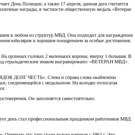
ает День Полиции, а также 17 апреля, данная дата считается
зличные награды, в частности общественную медаль «Ветеран
вшим в любом из структур МВД. Она подходит для награждения
вления юбиляров и хорошим поощрением за особые достижения.
На орлиных головах 2 маленьких короны, вверху 1 большая. В
 Под геральдическим знаком выгравировано: «ВЕТЕРАН МВД».
ПОРЯДОК ДОЛГ ЧЕСТЬ». Слева и справа слова окаймлены
дки, соединяющейся с медальоном. На колодке полосатая
ки.
остоверения. Он заполняется самостоятельно.
а, этот день стал профессиональным праздником работников МВД
Отмечать эту дату стали только начиная с 1962 г. Это