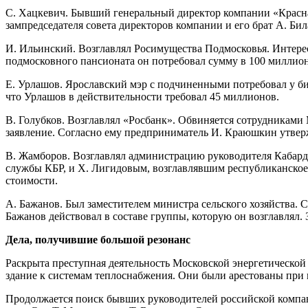
С. Хацкевич. Бывший генеральный директор компании «Красна
зампредседателя совета директоров компании и его брат А. Бил
И. Ильинский. Возглавлял Росимущества Подмосковья. Интерес 
подмосковного пансионата он потребовал сумму в 100 миллион
Е. Урлашов. Ярославский мэр с подчиненными потребовал у би
что Урлашов в действительности требовал 45 миллионов.
В. Голубков. Возглавлял «Росбанк». Обвиняется сотрудниками
заявление. Согласно ему предприниматель И. Краюшкин утве
В. Жамборов. Возглавлял администрацию руководителя Кабард
службы КБР, и Х. Лигидовым, возглавлявшим республиканско
стоимости.
А. Бажанов. Был заместителем министра сельского хозяйства. 
Бажанов действовал в составе группы, которую он возглавлял.
Дела, получившие большой резонанс
Раскрыта преступная деятельность Московской энергетической
здание к системам теплоснабжения. Они были арестованы при 
Продолжается поиск бывших руководителей российской компан