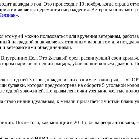
ит дважды в год. Это происходит 10 ноября, когда страна отмеч
риятий является церемония награждения. Ветераны получают ра
елзнак»
.
я этому ей можно пользоваться для вручения ветеранам, работа
анный наградной знак является отличным вариантом для поздра
и и ветеранскими объединениями.
Внутренних Дел. Это 2-главый орел, раскинувший свои крылья. 
а котором нарисован пеший рыцарь, убивающий копьем дракона.
дочка. Под ней 3 слова, каждое из них занимает один ряд — «
щи булавки, которая предусмотрена на обороте 5-угольной коло
ые одной ярко-синей. По краям ленточки узенькие желтые полос
а стало индивидуальным, к медали прилагается чистый бланк уд
милиции. После того, как милиция в 2011 г. была реорганизован
оября по-новому) НКВД страны решил учредить рабочую милицию. 