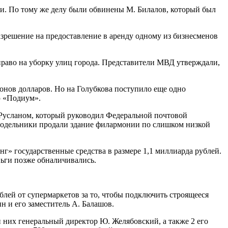
и. По тому же делу были обвинены М. Билалов, который был
азрешение на предоставление в аренду одному из бизнесменов
право на уборку улиц города. Представители МВД утверждали,
онов долларов. Но на Голубкова поступило еще одно
ю «Подиум».
 Русланом, который руководил Федеральной почтовой
Подельники продали здание филармонии по слишком низкой
г» государственные средства в размере 1,1 миллиарда рублей.
ньги позже обналичивались.
лей от супермаркетов за то, чтобы подключить строящееся
н и его заместитель А. Балашов.
них генеральный директор Ю. Желябовский, а также 2 его