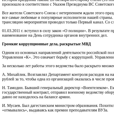
произошло в соответствии с Указом Президиума ВС Советского
Все жители Советского Союза с нетерпением ждали этого праз
все самые любимые и популярные исполнители нашей страны. А
трансляцию мероприятия проводил только Первый канал. Со сл
01.03.2011 г. вступил в силу закон «О полиции». В результате
наименование на День сотрудника органов внутренних дел.
Громкие коррупционные дела, раскрытые МВД
Одним из основных направлений деятельности российской пол
Управления «К». Это означает борьбу с коррупцией. Управлени
За несколько лет работы этого ведомства было раскрыто множ
А. Михайлик. Возглавлял Департамент контроля расходов на на
рублей за то, чтобы одна из организаций оказалась в числе пр
Н. Тамодин. Бывший генеральный директор «Воентелеком». Ем
государственный контракт, отправил военному ведомству обору
давно не находилось на балансе армии.
И. Мусаев. Был дагестанским министром образования. Похитил
«отмывались», выдаваясь как премии преподавателям ВУЗа.