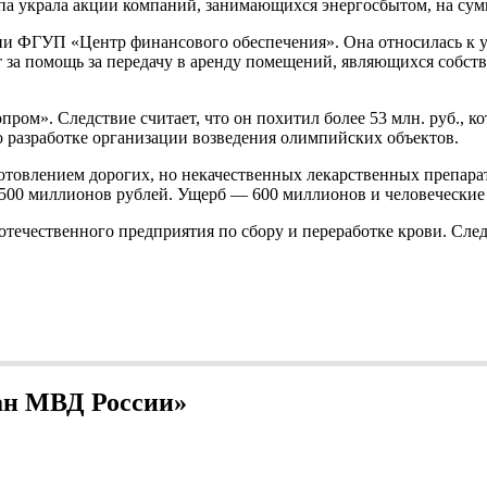
руппа украла акции компаний, занимающихся энергосбытом, на су
нии ФГУП «Центр финансового обеспечения». Она относилась к 
за помощь за передачу в аренду помещений, являющихся собств
ром». Следствие считает, что он похитил более 53 млн. руб., к
 разработке организации возведения олимпийских объектов.
готовлением дорогих, но некачественных лекарственных препар
500 миллионов рублей. Ущерб — 600 миллионов и человеческие
ечественного предприятия по сбору и переработке крови. Следст
ран МВД России»