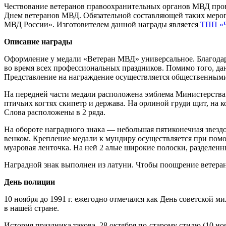
Чествование ветеранов правоохранительных органов МВД провод
Днем ветеранов МВД. Обязательной составляющей таких мероп
МВД России». Изготовителем данной награды является
ТПП «Ч
Описание награды
Оформление у медали «Ветеран МВД» универсальное. Благодар
во время всех профессиональных праздников. Помимо того, д
Представление на награждение осуществляется общественным
На передней части медали расположена эмблема Министерства 
птичьих когтях скипетр и держава. На орлиной груди щит, н
Слова расположены в 2 ряда.
На обороте наградного знака — небольшая пятиконечная звез
венком. Крепление медали к мундиру осуществляется при помо
муаровая ленточка. На ней 2 алые широкие полоски, разделенн
Наградной знак выполнен из латуни. Чтобы поощрение ветеран
День полиции
10 ноября до 1991 г. ежегодно отмечался как День советской 
в нашей стране.
История праздника такова. 28 октября по-старому стилю (10 н