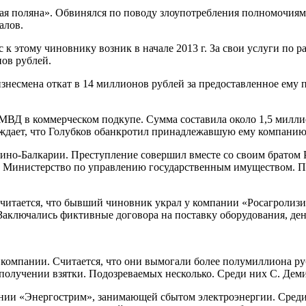
я поляна». Обвинялся по поводу злоупотребления полномочиям
алов.
к этому чиновнику возник в начале 2013 г. За свои услуги по р
ов рублей.
знесмена откат в 14 миллионов рублей за предоставленное ему 
 МВД в коммерческом подкупе. Сумма составила около 1,5 милли
рждает, что Голубков обанкротил принадлежавшую ему компани
ино-Балкарии. Преступление совершил вместе со своим братом
е Министерство по управлению государственным имуществом. 
Считается, что бывший чиновник украл у компании «Росагролизин
 Заключались фиктивные договора на поставку оборудования, де
 компании. Считается, что они вымогали более полумиллиона руб
получении взятки. Подозреваемых несколько. Среди них С. Деми
ии «Энергострим», занимающей сбытом электроэнергии. Среди 