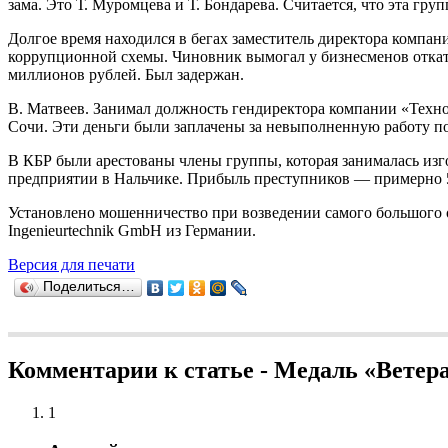
зама. Это Т. Муромцева и Т. Бондарева. Считается, что эта г
Долгое время находился в бегах заместитель директора компа
коррупционной схемы. Чиновник вымогал у бизнесменов откат 
миллионов рублей. Был задержан.
В. Матвеев. Занимал должность гендиректора компании «Техноп
Сочи. Эти деньги были заплачены за невыполненную работу по
В КБР были арестованы члены группы, которая занималась из
предприятии в Нальчике. Прибыль преступников — примерно 
Установлено мошенничество при возведении самого большого от
Ingenieurtechnik GmbH из Германии.
Версия для печати
Поделиться…
Комментарии к статье - Медаль «Вете
1