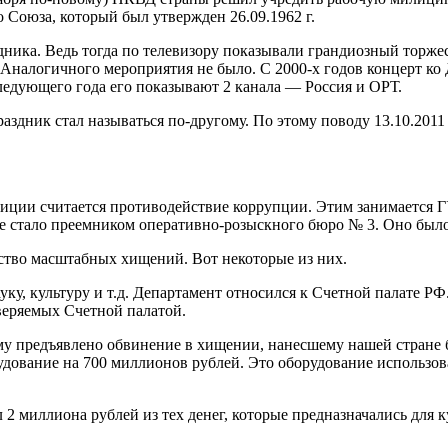
 Союза, который был утвержден 26.09.1962 г.
дника. Ведь тогда по телевизору показывали грандиозный торже
налогичного мероприятия не было. С 2000-х годов концерт ко 
едующего года его показывают 2 канала — Россия и ОРТ.
 праздник стал называться по-другому. По этому поводу 13.10.20
иции считается противодействие коррупции. Этим занимается Г
е стало преемником оперативно-розыскного бюро № 3. Оно было 
ество масштабных хищений. Вот некоторые из них.
уку, культуру и т.д. Департамент относился к Счетной палате Р
оверяемых Счетной палатой.
у предъявлено обвинение в хищении, нанесшему нашей стране б
дование на 700 миллионов рублей. Это оборудование использова
 2 миллиона рублей из тех денег, которые предназначались для