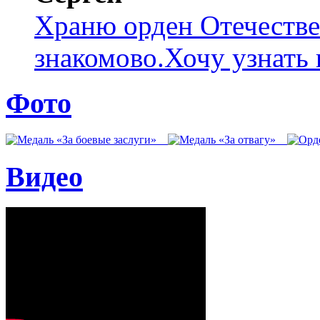
Храню орден Отечеств
знакомово.Хочу узнать к
Фото
Видео