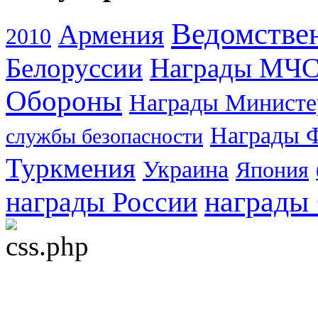
Ведомстве
Армения
2010
Белоруссии
Награды МЧ
Обороны
Награды Министе
Награды 
службы безопасности
Туркмения
Украина
Япония
награды
награды России