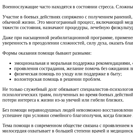
Военнослужащие часто находятся в состоянии стресса. Сложные
Участие в боевых действиях сопряжено с получением ранений,
обычной жизни. Это многогранный процесс, включающий мед
тяжести состояния, назначают процедуры, лечебную физкульту
Даже при насыщенной реабилитационной программе, применен
уверенность в преодолении сложностей, силу духа, оказать бл
Формы оказания помощи бывают разными:
эмоциональная и моральная поддержка рекомендациями, 
проявления сострадания, желание помочь без ожидания 
физическая помощь по уходу или поддержке в быту;
волонтерская помощь в решении проблем.
Не только служебный долг обязывает специалистов-психологов
психологических травм, полученных во время боевых действий
потери интереса к жизни из-за увечий или гибели близких.
Без помощи неравнодушных людей невозможно восстановление 
успешнее при условии семейного благополучия, когда близкие
Тема помощи в современном обществе связана с проявлением м
милосердия охватывает в большей степени врачей и медицинск