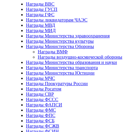
Награды ВВС
Награды ГУСП
Награды ГФС
Награды ликвидаторам ЧАЭС
Награды МВД
Награды МИД
Награды Министерства здравоохранения
Награды Министерства культуры
Награды Министерства Обороны
Награды ВМФ
Награды воздушно-космической обороны
Награды Министерства образования и науки
Награды Министерства транспорта
Награды Министерства Юстиции
Награды МЧС
Награды Прокуратуры России
Награды Росатом
Награды СВР
Награды ФCСС
Награды ФАПСИ
Награды ФМС
Награды ФПС
Награды ФСБ
Награды ФСЖВ
Награды ФСИН