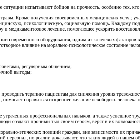
 ситуации испытывают бойцов на прочность, особенно тех, кто 
 травм. Кроме получения своевременных медицинских услуг, уч
ицинскую, психологическую, социальную помощь. Каждому по
ру и медикаментозное лечение, помогающее ускорить восстанов
ии современного оборудования, одним из ключевых факторов в
аготворное влияние на морально-психологическое состояние чел
советами, регулярным общением;
личной выгоды;
 проводить терапию пациентам для снижения уровня тревожности
, помогает справиться искреннее желание освободить человека 
утраченных профессиональных навыков, а также успешное труд
 люди создают прочный тыл своим героям, верят в их возможнос
орально-этических позиций граждан, вне зависимости их причас
ий персонал, но реалии доказывают, что таких людей в нашем о