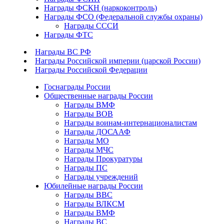
Награды ФСКН (наркоконтроль)
Награды ФСО (Федеральной службы охраны)
Награды СССИ
Награды ФТС
Награды ВС РФ
Награды Российской империи (царской России)
Награды Российской Федерации
Госнаграды России
Общественные награды России
Награды ВМФ
Награды ВОВ
Награды воинам-интернационалистам
Награды ДОСААФ
Награды МО
Награды МЧС
Награды Прокуратуры
Награды ПС
Награды учреждений
Юбилейные награды России
Награды ВВС
Награды ВЛКСМ
Награды ВМФ
Награды ВС