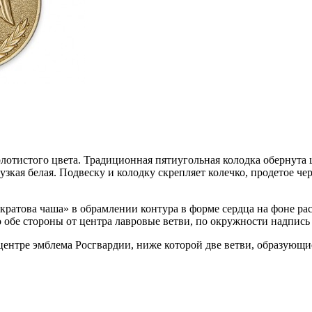
олотистого цвета. Традиционная пятиугольная колодка обернута
кая белая. Подвеску и колодку скрепляет колечко, продетое че
ратова чаша» в обрамлении контура в форме сердца на фоне рас
 по обе стороны от центра лавровые ветви, по окружности н
В центре эмблема Росгвардии, ниже которой две ветви, образ