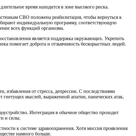
длительное время находится в зоне высокого риска.
астникам СВО положена реабилитация, чтобы вернуться к
дбирают индивидуальную программу, соответствующую
ление всех функций организма.
осстановления является поддержка окружающих. Укрепить
овека помогает доброта и отзывчивость бескорыстных людей.
, избавления от стресса, депрессии. С последствиями
от гнетущих мыслей, выраженной апатии, панических атак,
оустройство. Интеграция в обычное общество проходит
ти и силы.
тности к системе здравоохранения. Хотя миссия проявления
бществе намного больше.