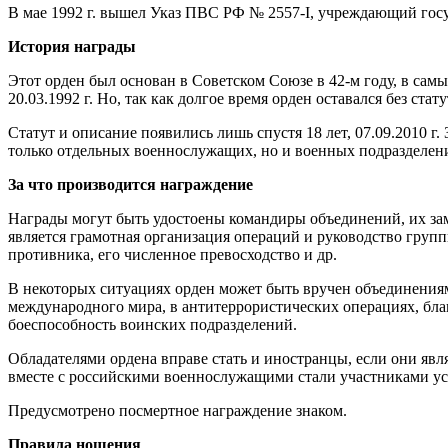
В мае 1992 г. вышел Указ ПВС РФ № 2557-I, учреждающий гос
История награды
Этот орден был основан в Советском Союзе в 42-м году, в сам
20.03.1992 г. Но, так как долгое время орден оставался без ста
Статут и описание появились лишь спустя 18 лет, 07.09.2010 
только отдельных военнослужащих, но и военных подразделени
За что производится награждение
Награды могут быть удостоены командиры объединений, их за
является грамотная организация операций и руководство групп
противника, его численное превосходство и др.
В некоторых ситуациях орден может быть вручен объединениям
международного мира, в антитеррористических операциях, благ
боеспособность воинских подразделений.
Обладателями ордена вправе стать и иностранцы, если они явл
вместе с российскими военнослужащими стали участниками у
Предусмотрено посмертное награждение знаком.
Правила ношения