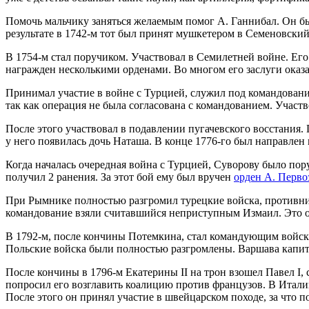
Помочь мальчику заняться желаемым помог А. Ганнибал. Он бы
результате в 1742-м тот был принят мушкетером в Семеновский
В 1754-м стал поручиком. Участвовал в Семилетней войне. Его 
награжден несколькими орденами. Во многом его заслуги оказа
Принимал участие в войне с Турцией, служил под командовани
так как операция не была согласована с командованием. Участв
После этого участвовал в подавлении пугачевского восстания.
у него появилась дочь Наташа. В конце 1776-го был направлен
Когда началась очередная война с Турцией, Суворову было по
получил 2 ранения. За этот бой ему был вручен
орден А. Перво
При Рымнике полностью разгромил турецкие войска, противник
командование взяли считавшийся неприступным Измаил. Это о
В 1792-м, после кончины Потемкина, стал командующим войска
Польские войска были полностью разгромлены. Варшава капиту
После кончины в 1796-м Екатерины II на трон взошел Павел I, 
попросил его возглавить коалицию против французов. В Италии
После этого он принял участие в швейцарском походе, за что п