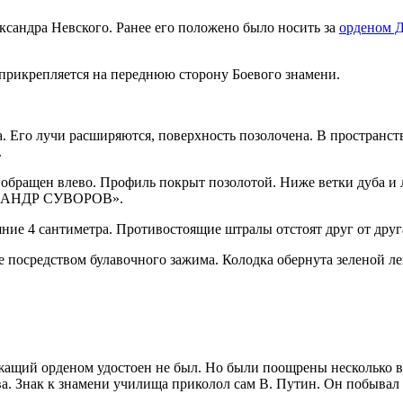
ксандра Невского. Ранее его положено было носить за
орденом 
прикрепляется на переднюю сторону Боевого знамени.
. Его лучи расширяются, поверхность позолочена. В пространс
.
 обращен влево. Профиль покрыт позолотой. Ниже ветки дуба и 
ЕКСАНДР СУВОРОВ».
ние 4 сантиметра. Противостоящие штралы отстоят друг от друга
е посредством булавочного зажима. Колодка обернута зеленой ле
ащий орденом удостоен не был. Но были поощрены несколько вои
ва. Знак к знамени училища приколол сам В. Путин. Он побывал 