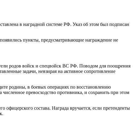
оставлена в наградной системе РФ. Указ об этом был подписан
ем появились пункты, предусматривающие награждение не
тели родов войск и спецвойск ВС РФ. Поводом для поощрения
тавленные задачи, невзирая на активное сопротивление
щите родины, в боевых операциях по восстановлению
а численное превосходство противника, и сохранить при этом
о офицерского состава. Награда вручается, если претенденты
к.