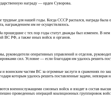
ударственную награду — орден Суворова.
ые трудные для нашей годы. Когда СССР распался, награда была 
тута, награждением им не осуществлялось.
г. За прошедшие с тех пор годы статут дважды был изменен. В н
й ВС РФ, а также иных войск и органов.
мы, руководители оперативных управлений и отделов, руководи
ировками сил. Условие — если благодаря им удалось решить пос
 и воинским частям ВС за огромные заслуги в сражениях по за
одаря которым удалось решить поставленные задачи, невзирая н
яются военнослужащими союзных войск и входят в состав высшег
спешно проведенных операций коалиционных группировок войс