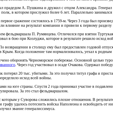
л прадедом А. Пушкина и дружил с отцом Александра. Генерал у
 полк, в котором прослужил более 6 лет. Параллельно занимался
первое сражение состоялось в 1759-м. Через 3 года был произве
ли влияние на результат компании и привели к первому разделу
ем фельдмаршала П. Румянцева. Отличился при взятии Туртукая
овал в бою при Козлуджи, которое в результате решило исход во
 По возвращении в столицу ему был предоставлен годовой отпус
 в Крым. Когда положение там нормализовалось, уехал к родным 
ручено оборонять Черноморское побережье. Основной целью туро
званного
. Через год участвовал в осаде Очакова. Одержал побе
 потерял 20 тыс. убитыми. За это получил титул графа и прист
пределило исход всей войны.
ми на юге страны. Спустя 2 года принимал участие в подавлен
лировала. За это стал фельдмаршалом.
с которым у Суворова сложились плохие отношения. В результате 
 графу удалось потеснить войска Наполеона и освободить от ни
олучил звание генералиссимуса.