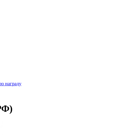
ую награду
РФ)