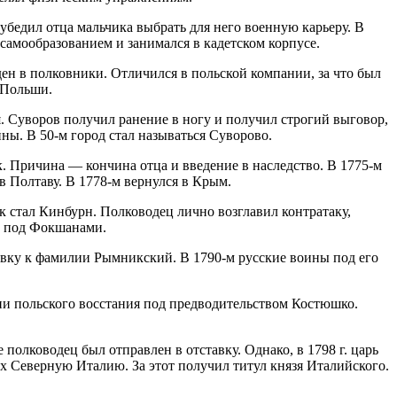
бедил отца мальчика выбрать для него военную карьеру. В
 самообразованием и занимался в кадетском корпусе.
ден в полковники. Отличился в польской компании, за что был
 Польши.
. Суворов получил ранение в ногу и получил строгий выговор,
йны. В 50-м город стал называться Суворово.
к. Причина — кончина отца и введение в наследство. В 1775-м
в Полтаву. В 1778-м вернулся в Крым.
к стал Кинбурн. Полководец лично возглавил контратаку,
ду под Фокшанами.
авку к фамилии Рымникский. В 1790-м русские воины под его
ии польского восстания под предводительством Костюшко.
полководец был отправлен в отставку. Однако, в 1798 г. царь
х Северную Италию. За этот получил титул князя Италийского.