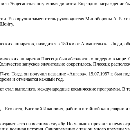
чила 76 десантная штурмовая дивизия. Еще одно награждение бы
сии. Его вручил заместитель руководителя Минобороны А. Бахин.
 Шойгу.
ческих аппаратов, находится в 180 км от Архангельска. Люди, 
осмических аппаратов Плесецк был абсолютным лидером в мире. С
Количество запусков значительно сократилось. Плесецк располож
57-го. Тогда он получил название «Ангара». 15.07.1957 г. был п
дрома и отмечается каждый год.
ект стал выполнять международные космические программы. В те 
а. Его отец, Василий Иванович, работал в тайной канцелярии и 
отдавать его на военную службу. Но мальчик проявил к нему ог
кация, военная история. Одновременно с тем он много времени 