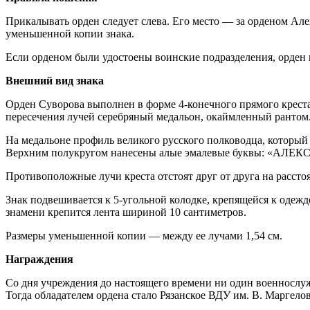
Прикалывать орден следует слева. Его место — за орденом Але
уменьшенной копии знака.
Если орденом были удостоены воинские подразделения, орден 
Внешний вид знака
Орден Суворова выполнен в форме 4-конечного прямого креста
пересечения лучей серебряный медальон, окаймленный рантом
На медальоне профиль великого русского полководца, который
Верхним полукругом нанесены алые эмалевые буквы: «АЛ
Противоположные лучи креста отстоят друг от друга на расстоя
Знак подвешивается к 5-угольной колодке, крепящейся к одежд
знамени крепится лента шириной 10 сантиметров.
Размеры уменьшенной копии — между ее лучами 1,54 см.
Награждения
Со дня учреждения до настоящего времени ни один военнослуж
Тогда обладателем ордена стало Рязанское ВДУ им. В. Маргело