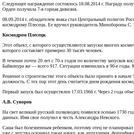
Следующее награждение состоялось 18.08.2014 г. Награду полу
Орден получила 7-я горная дивизия.
08.09.2014 г. обладателем знака стал Центральный полигон Рос
космодрому Плесецк. Ее вручил руководитель Минобороны С.
Космодром Плесецк
Этот объект, с которого осуществляются запуски многих косми
которого составляет примерно 30 тысяч человек.
В течение почти 20 лет с 70-х годов по количеству запусков к
Байконура же — всего 917. Ситуации изменилась в 90-е годы. 
Решение о строительстве этого объекта было принято в начале 
должность. С тех пор этот день считается днем рождения космо
Первый запуск был осуществлен 17.03.1966 г. Через 2 года объ
А.В. Суворов
На свет великий русский полководец появился осенью 1730 год
данных. Имя свое получил в честь Александра Невского.
Саша был болезненным ребенком, поэтому отец не планировал 
уже с детства осваивал такие науки, как артиллерия, фортифи